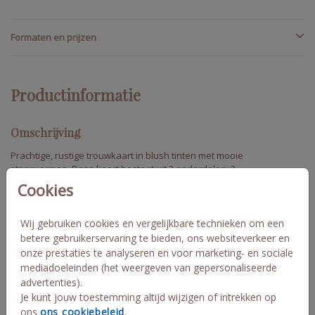
Formaten en prijzen
Productinformatie
Omschrijving
Prachtige, rustige trouwkaart in blush tinten met mooie
stansvormen. Deze kaart bestaat uit 3 onderdelen: 2
boogvormige kaarten en een hartvormig label. De details op de
Cookies
kaart zijn in roséfolie gedrukt. Voeg hier nog zelf de rosékleurige
paperclips aan toe en je hebt een prachtig geheel met genoeg
ruimte voor je teksten en programma! Bridal blush Veerle en
Wij gebruiken cookies en vergelijkbare technieken om een
Toon meer
Mats
betere gebruikerservaring te bieden, ons websiteverkeer en
onze prestaties te analyseren en voor marketing- en sociale
mediadoeleinden (het weergeven van gepersonaliseerde
advertenties).
Collectie
Je kunt jouw toestemming altijd wijzigen of intrekken op
labelkaart rechthoekig
ons
ons cookiebeleid
.