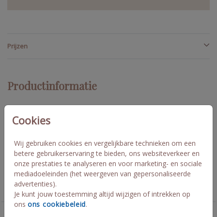
Prijzen
Productinformatie
Omschrijving
Cookies
dit gastenboek past bij de trouwhuisstijl van Robert en Joanne.
Het boek is 30x30 cm en heeft blanco pagina's. Pas het boek aan
Wij gebruiken cookies en vergelijkbare technieken om een
naar je eigen inzichten en kleuren palet!
betere gebruikerservaring te bieden, ons websiteverkeer en
onze prestaties te analyseren en voor marketing- en sociale
Collectie
mediadoeleinden (het weergeven van gepersonaliseerde
advertenties).
Gastenboek
Je kunt jouw toestemming altijd wijzigen of intrekken op
ons
ons cookiebeleid
.