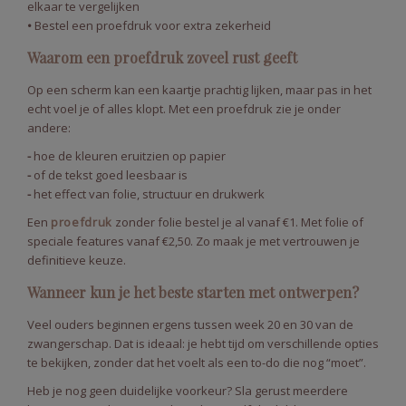
elkaar te vergelijken
•
Bestel een proefdruk voor extra zekerheid
Waarom een proefdruk zoveel rust geeft
Op een scherm kan een kaartje prachtig lijken, maar pas in het
echt voel je of alles klopt. Met een proefdruk zie je onder
andere:
-
hoe de kleuren eruitzien op papier
-
of de tekst goed leesbaar is
-
het effect van folie, structuur en drukwerk
Een
proefdruk
zonder folie bestel je al vanaf €1. Met folie of
speciale features vanaf €2,50. Zo maak je met vertrouwen je
definitieve keuze.
Wanneer kun je het beste starten met ontwerpen?
Veel ouders beginnen ergens tussen week 20 en 30 van de
zwangerschap. Dat is ideaal: je hebt tijd om verschillende opties
te bekijken, zonder dat het voelt als een to-do die nog “moet”.
Heb je nog geen duidelijke voorkeur? Sla gerust meerdere