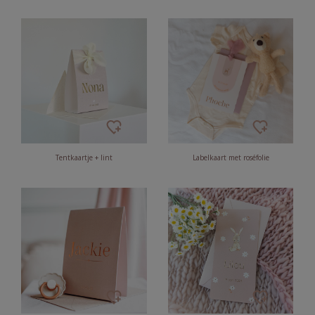
Tentkaartje + lint
Labelkaart met roséfolie