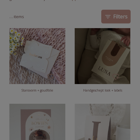
Filters
…
items
Stansvorm + goudfolie
Handgeschept look + labels