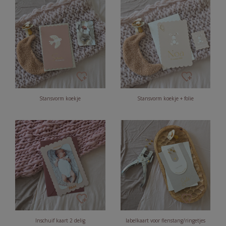
Stansvorm koekje
Stansvorm koekje + folie
Inschuif kaart 2 delig
labelkaart voor flenstang/ringetjes