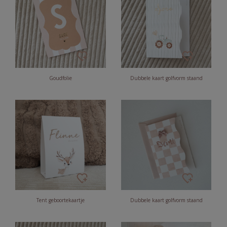
Goudfolie
Dubbele kaart golfvorm staand
Tent geboortekaartje
Dubbele kaart golfvorm staand