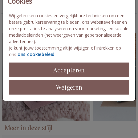
Cookies
• Foliedruk mogelijk • Deze tentkaarten kunnen NIET rechtstreeks
Tent geboortekaartjes
worden verzonden • Eindbestellingen worden ongevouwen
Wij gebruiken cookies en vergelijkbare technieken om een
verzonden in een blanco verzenddoos • Levertijd is 3-5
werkdagen Lott
betere gebruikerservaring te bieden, ons websiteverkeer en
Deze kaarten vind je misschien ook leuk
onze prestaties te analyseren en voor marketing- en sociale
mediadoeleinden (het weergeven van gepersonaliseerde
advertenties).
Je kunt jouw toestemming altijd wijzigen of intrekken op
ons
ons cookiebeleid
.
Accepteren
Weigeren
Meer in deze stijl