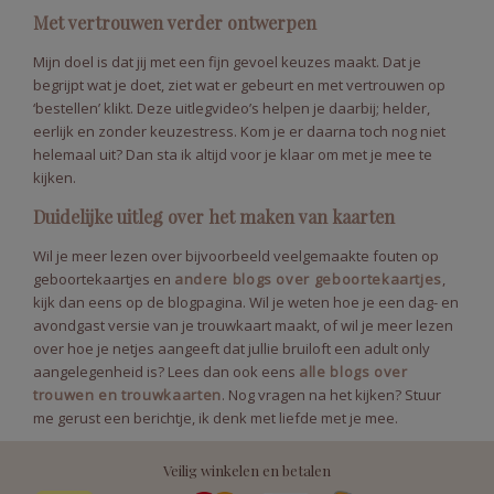
Met vertrouwen verder ontwerpen
Mijn doel is dat jij met een fijn gevoel keuzes maakt. Dat je
begrijpt wat je doet, ziet wat er gebeurt en met vertrouwen op
‘bestellen’ klikt. Deze uitlegvideo’s helpen je daarbij; helder,
eerlijk en zonder keuzestress. Kom je er daarna toch nog niet
helemaal uit? Dan sta ik altijd voor je klaar om met je mee te
kijken.
Duidelijke uitleg over het maken van kaarten
Wil je meer lezen over bijvoorbeeld veelgemaakte fouten op
geboortekaartjes en
andere blogs over geboortekaartjes
,
kijk dan eens op de blogpagina. Wil je weten hoe je een dag- en
avondgast versie van je trouwkaart maakt, of wil je meer lezen
over hoe je netjes aangeeft dat jullie bruiloft een adult only
aangelegenheid is? Lees dan ook eens
alle blogs over
trouwen en trouwkaarten
. Nog vragen na het kijken? Stuur
me gerust een berichtje, ik denk met liefde met je mee.
Veilig winkelen en betalen