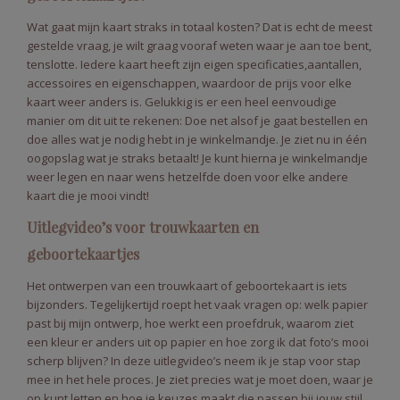
Wat gaat mijn kaart straks in totaal kosten? Dat is echt de meest
gestelde vraag, je wilt graag vooraf weten waar je aan toe bent,
tenslotte. Iedere kaart heeft zijn eigen specificaties,aantallen,
accessoires en eigenschappen, waardoor de prijs voor elke
kaart weer anders is. Gelukkig is er een heel eenvoudige
manier om dit uit te rekenen: Doe net alsof je gaat bestellen en
doe alles wat je nodig hebt in je winkelmandje. Je ziet nu in één
oogopslag wat je straks betaalt! Je kunt hierna je winkelmandje
weer legen en naar wens hetzelfde doen voor elke andere
kaart die je mooi vindt!
Uitlegvideo’s voor trouwkaarten en
geboortekaartjes
Het ontwerpen van een trouwkaart of geboortekaart is iets
bijzonders. Tegelijkertijd roept het vaak vragen op: welk papier
past bij mijn ontwerp, hoe werkt een proefdruk, waarom ziet
een kleur er anders uit op papier en hoe zorg ik dat foto’s mooi
scherp blijven? In deze uitlegvideo’s neem ik je stap voor stap
mee in het hele proces. Je ziet precies wat je moet doen, waar je
op kunt letten en hoe je keuzes maakt die passen bij jouw stijl