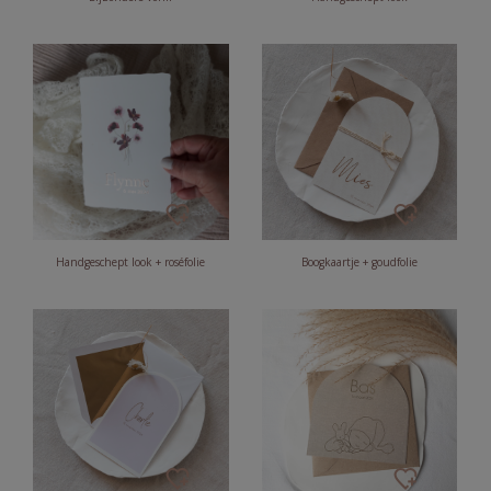
Handgeschept look + roséfolie
Boogkaartje + goudfolie