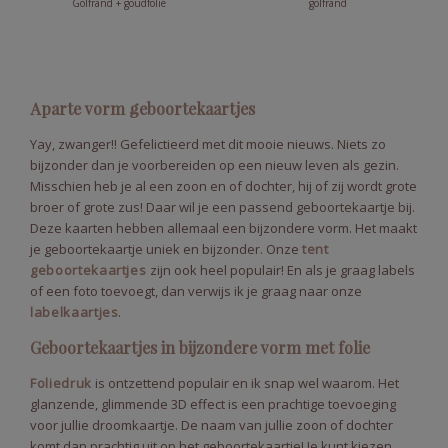
Golfrand + goudfolie
golfrand
Aparte vorm geboortekaartjes
Yay, zwanger!! Gefelictieerd met dit mooie nieuws. Niets zo
bijzonder dan je voorbereiden op een nieuw leven als gezin.
Misschien heb je al een zoon en of dochter, hij of zij wordt grote
broer of grote zus! Daar wil je een passend geboortekaartje bij.
Deze kaarten hebben allemaal een bijzondere vorm. Het maakt
je geboortekaartje uniek en bijzonder. Onze
tent
geboortekaartjes
zijn ook heel populair! En als je graag labels
of een foto toevoegt, dan verwijs ik je graag naar onze
labelkaartjes
.
Geboortekaartjes in bijzondere vorm met folie
Foliedruk
is ontzettend populair en ik snap wel waarom. Het
glanzende, glimmende 3D effect is een prachtige toevoeging
voor jullie droomkaartje. De naam van jullie zoon of dochter
komt dan prachtig uit op het geboortekaartje! Je kunt kiezen