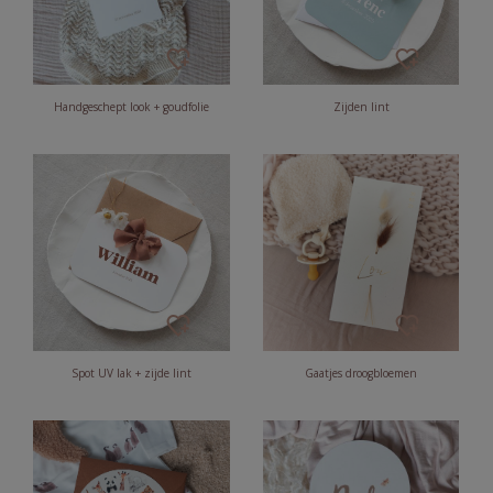
Handgeschept look + goudfolie
Zijden lint
Spot UV lak + zijde lint
Gaatjes droogbloemen