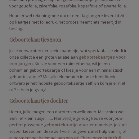
voor goudfolie, zilverfolie, roséfolie, koperfolie of zwarte folie.
Houd er wel rekening mee dat er een dag langere levertijd zit
op kaartjes met foliedruk, het proces neemt iets meer tijd in
beslag.
Geboortekaartjes zoon
Jullie verwachten een klein mannetje, wat speciaal..... Je vindt in
onze collectie een grote variatie aan
geboortekaartjes voor
een jongen
. Kies je voor een ruimtethema, wil je een
bohemian geboortekaartje of kies je voor een minimalistisch
geboortekaartje? Met alle elementen in onze beeldbank
ontwerp je het mooiste geboortekaartje zelf! En kom je er niet
uit? Ik help je graag!
Geboortekaartjes dochter
Hoera, jullie mogen een dochter verwelkomen. Misschien wel
een lief klein zusje......... Hier vind je genoeg keuze voor jouw
perfect passende
geboortekaartje voor een meisje
. Je kunt
ervoor kiezen om deze zelf vorm te geven, met hulp van mij of
je besteedt het helemaal aan ons uit! Check onze
hulp/full