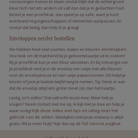
verrassingen komen te staan omdat blijkt dat de achtergrond
kleur toch net iets anders uit valt dan dat je in gedachten had.
Bestel je een proefdruk, dan speel je op safe, want je kunt
eventueel nog eigenschappen of elementen aanpassen. En
vind je dat lastig, dan help ik je graag!
Enveloppen eerder bestellen
We hebben heel veel soorten, maten en kleuren
enveloppen
.
Hoe leuk om dit matchend bij je geboortekaartje uit te zoeken!
Bij je proefdruk kun je een kleur uitzoeken. En bij ontvangst van
je proefdruk vind je in de envelop een setje met alle kleuren
voor de envelopkeuze en een setje papiersoorten. Dit helpt je
kiezen of juist je laatste twijfel weg te nemen. Tip: Denk er aan
dat de envelop altijd iets groter moet zijn dan het kaartje.
Lastig, zo'n editor? Dat valt echt reuze mee. Maar heb je
vragen? Neem contact met me op, ik kijk met je mee en help je
waar nodig!
Kijk deze video met tips en uitleg over het
gebruik van de editor.
Meekijken met jouw ontwerp is altijd
gratis. Wil je meer hulp? Kijk dan op de
full service pagina
!