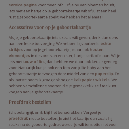
service pagina
voor meer info. Of je nu van bloemen houdt,
iets met een hartje op je geboortekaartje wilt of juist een heel
rustig geboortekaartje zoekt, we hebben het allemaal!
Accessoires voor op je geboortekaartje
Als je je geboortekaartje iets extra's wilt geven, denk dan eens
aan een leuke toevoeging. We hebben bijvoorbeeld
echte
strikjes
voor op je geboortekaartje, maar ook
houten
elementjes
in de vorm van een ster, hartje, strik of maan. Wil je
iets met
touw of lint
, dan hebben we daar ook keuze genoeg
voor! Natuurlijk kun je ook een foto van jullie baby aan het
geboortekaartje toevoegen door middel van een
paperclip
. En
als laatste noem ik graag ook nog de
kalkpapier wikkels
. We
hebben verschillende soorten die je gemakkelijk zelf toe kunt
voegen aan je geboortekaartje.
Proefdruk bestellen
Echt belangrijk en ik blijf het benadrukken: Vergeet je
proefdruk
niet te bestellen. Je ziet het kaartje dan zoals hij
straks na de geboorte gedruk wordt. Je wilt tenslotte niet voor