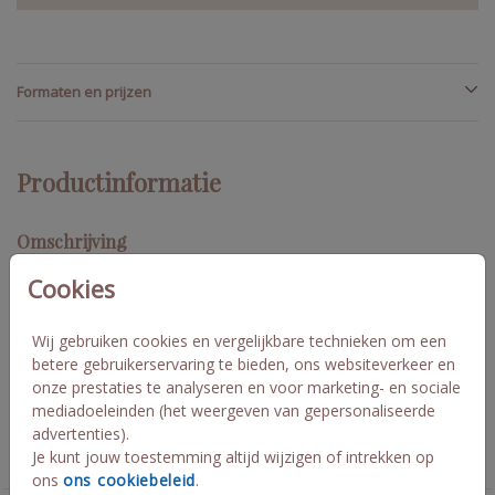
Formaten en prijzen
Productinformatie
Omschrijving
Geboortekaartje in ronde grillige vorm. Dit kaartje is stoer en lief
Cookies
tegelijk. Lekker frisblauw, een echt jongenskaartje! Combineer
dit kaartje met een lichtblauw strikje. Je kunt zelf kiezen op welk
Wij gebruiken cookies en vergelijkbare technieken om een
formaat dit kaartje wordt afgedrukt. Let wel op dat je de juiste
envelop maat hierbij kiest. Julius
betere gebruikerservaring te bieden, ons websiteverkeer en
onze prestaties te analyseren en voor marketing- en sociale
mediadoeleinden (het weergeven van gepersonaliseerde
Collectie
advertenties).
Je kunt jouw toestemming altijd wijzigen of intrekken op
Geboorte bijzondere vom enkel
ons
ons cookiebeleid
.