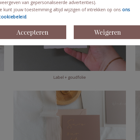
weergeven van gepersonaliseerde advertenties).
Je kunt jouw toestemming altijd wijzigen of intrekken op ons
ons
cookiebeleid
.
Accepteren
Weigeren
Label + goudfolie