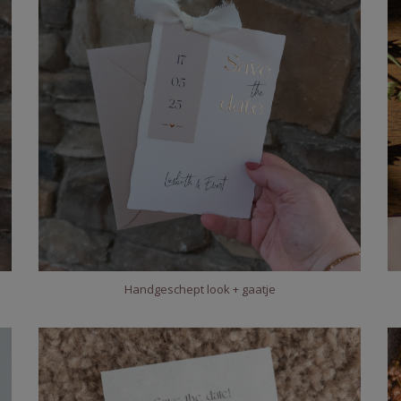
Handgeschept look + gaatje