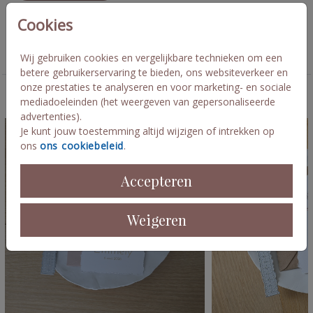
Cookies
Collectie
Handgeschept look scheur kaart
Wij gebruiken cookies en vergelijkbare technieken om een
betere gebruikerservaring te bieden, ons websiteverkeer en
onze prestaties te analyseren en voor marketing- en sociale
Deze kaarten vind je misschien ook leuk
mediadoeleinden (het weergeven van gepersonaliseerde
advertenties).
Je kunt jouw toestemming altijd wijzigen of intrekken op
ons
ons cookiebeleid
.
Accepteren
Weigeren