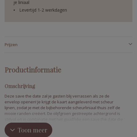
je liniaal
Levertijd 1-2 werkdagen
Prijzen
Productinformatie
Omschrijving
Deze save the date zal je gasten blij verrassen als ze de
envelop openen! Je krijgt de kaart aangeleverd met scheur
lijnen, zodat je met de bijbehorende scheurliniaal thuis zelf de
mooie randen creëert. De olijfgroen gestreepte achtergrond is
stijlvol en in combinatie met het goudfolie een save the date die
klasse uitstraalt. Wil je een complete trouw huisstijl bij deze save
Toon meer
the date? Check dan alle onderdelen van deze serie La dolce
vita, gemaakt voor Laketa en Monte!