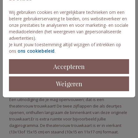
Wij gebruiken cookies en vergelijkbare technieken om een
betere gebruikerservaring te bieden, ons websiteverkeer en
onze prestaties te analyseren en voor marketing- en sociale
mediadoeleinden (het weergeven van gepersonaliseerde
advertenties).
Je kunt jouw toestemming altijd wijzigen of intrekken op
ons
ons cookiebeleid
.
Theater/luikvouw
Luikvouw + MAT goudfolie
Accepteren
Weigeren
Ontwerp je eigen luikvouw trouwkaart
Een uitnodiging die je mag openvouwen; dat is een
theatervouw trouwkaart! De twee zijflappen die als deurtjes
openen, onthullen langzaam de binnenkant van deze originele
trouwkaart.Er is extra ruimte voor bijvoorbeeld jullie
dagprogramma. De theatervouw trouwkaart is er in vierkant
(13x13of 15x15 cm) en staand (10x15 en 11x17 cm) formaat.