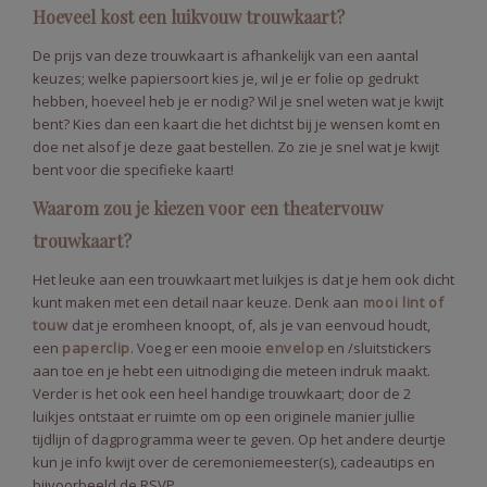
Hoeveel kost een luikvouw trouwkaart?
De prijs van deze trouwkaart is afhankelijk van een aantal
keuzes; welke papiersoort kies je, wil je er folie op gedrukt
hebben, hoeveel heb je er nodig? Wil je snel weten wat je kwijt
bent? Kies dan een kaart die het dichtst bij je wensen komt en
doe net alsof je deze gaat bestellen. Zo zie je snel wat je kwijt
bent voor die specifieke kaart!
Waarom zou je kiezen voor een theatervouw
trouwkaart?
Het leuke aan een trouwkaart met luikjes is dat je hem ook dicht
kunt maken met een detail naar keuze. Denk aan
mooi lint of
touw
dat je eromheen knoopt, of, als je van eenvoud houdt,
een
paperclip
. Voeg er een mooie
envelop
en /sluitstickers
aan toe en je hebt een uitnodiging die meteen indruk maakt.
Verder is het ook een heel handige trouwkaart; door de 2
luikjes ontstaat er ruimte om op een originele manier jullie
tijdlijn of dagprogramma weer te geven. Op het andere deurtje
kun je info kwijt over de ceremoniemeester(s), cadeautips en
bijvoorbeeld de RSVP.