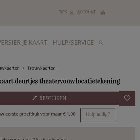
TIPS
ACCOUNT
VERSIER JE KAART
HULP/SERVICE
uwkaarten
Trouwkaarten
aart deurtjes theatervouw locatietekening
BEWERKEN
uw eerste proefdruk voor maar
€ 1,00
Hulp nodig?
ieke vorm, met 2 luikjes/deurtjes