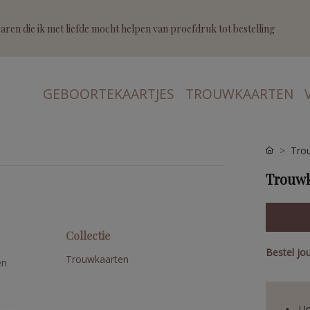
ren die ik met liefde mocht helpen van proefdruk tot bestelling
GEBOORTEKAARTJES
TROUWKAARTEN
Tro
Trouwk
Collectie
Bestel jo
Trouwkaarten
en
erken
Un