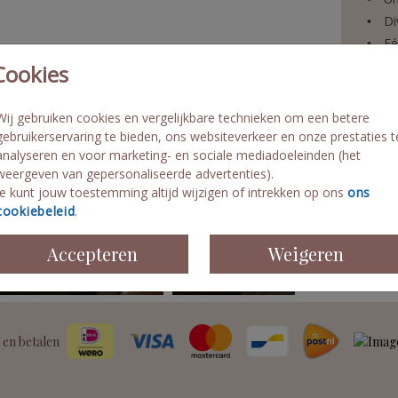
tervouw
Di
Eé
Fo
Cookies
Le
n
es
Wij gebruiken cookies en vergelijkbare technieken om een betere
gebruikerservaring te bieden, ons websiteverkeer en onze prestaties t
analyseren en voor marketing- en sociale mediadoeleinden (het
weergeven van gepersonaliseerde advertenties).
Prijzen
Je kunt jouw toestemming altijd wijzigen of intrekken op ons
ons
cookiebeleid
.
Accepteren
Weigeren
 en betalen