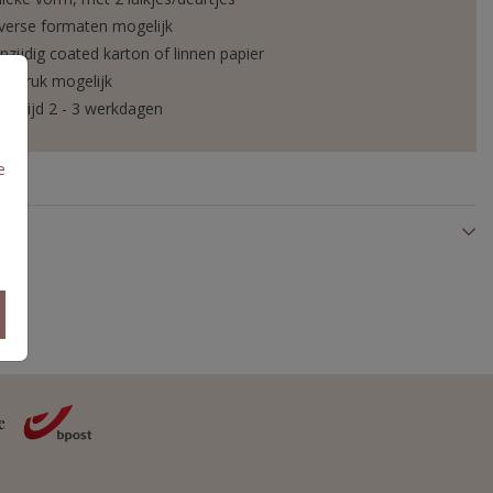
verse formaten mogelijk
nzijdig coated karton of linnen papier
liedruk mogelijk
vertijd 2 - 3 werkdagen
e