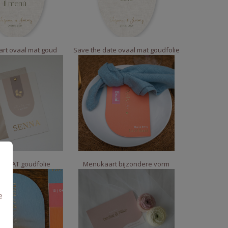
rt ovaal mat goud
Save the date ovaal mat goudfolie
g + MAT goudfolie
Menukaart bijzondere vorm
e