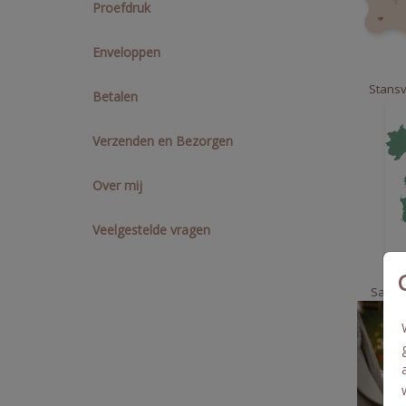
Proefdruk
Enveloppen
Stansv
Betalen
Verzenden en Bezorgen
Over mij
Veelgestelde vragen
Save t