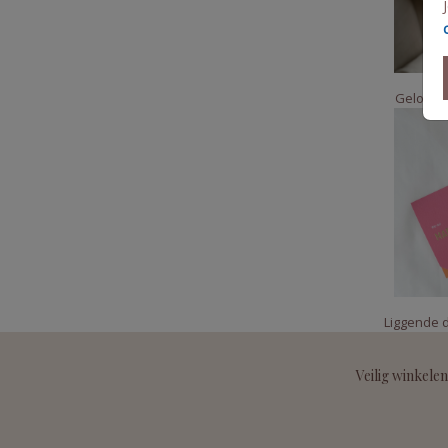
Geloften
Liggende d
Veilig winkelen