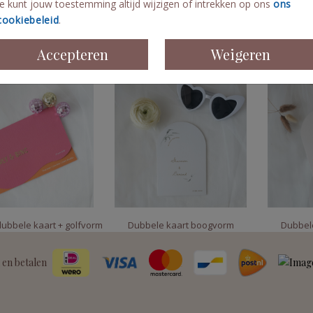
Je kunt jouw toestemming altijd wijzigen of intrekken op ons
ons
cookiebeleid
.
Accepteren
Weigeren
kaart + MAT goudfolie
Geloftenkaart + MAT goudfolie
Bijzondere
ubbele kaart + golfvorm
Dubbele kaart boogvorm
Dubbel
 en betalen