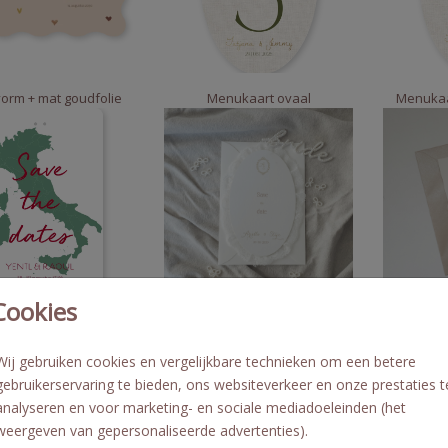
orm + mat goudfolie
Menukaart ovaal
Menukaa
Cookies
he date met gaatjes
DIY stansvorm ovaal
3 deli
Wij gebruiken cookies en vergelijkbare technieken om een betere
gebruikerservaring te bieden, ons websiteverkeer en onze prestaties t
analyseren en voor marketing- en sociale mediadoeleinden (het
weergeven van gepersonaliseerde advertenties).