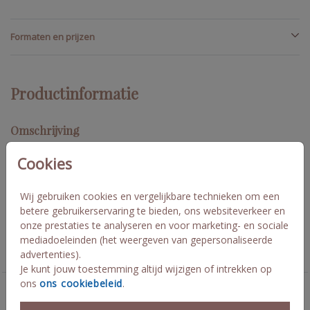
Formaten en prijzen
Productinformatie
Omschrijving
Lief geboortekaartje met bruine strik en naam waarop
Cookies
hoogglans lak is toegepast voor een extra detail. Mooi herfst of
winter geboortekaartje! Pas het ontwerp gerust aan in onze
editor als je graag andere kleuren wilt gebruiken.
Wij gebruiken cookies en vergelijkbare technieken om een
betere gebruikerservaring te bieden, ons websiteverkeer en
onze prestaties te analyseren en voor marketing- en sociale
Collectie
mediadoeleinden (het weergeven van gepersonaliseerde
advertenties).
Geboortekaartjes meisje
Je kunt jouw toestemming altijd wijzigen of intrekken op
ons
ons cookiebeleid
.
Deze kaarten vind je misschien ook leuk