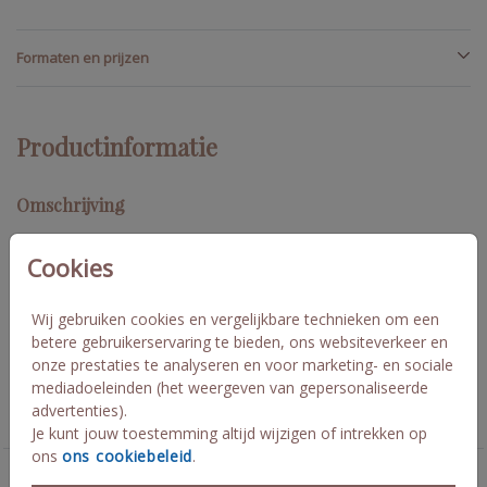
Formaten en prijzen
Productinformatie
Omschrijving
Witte trouwkaart met beige label. Op de kaart is goudfolie
toegepast. De kaarten maak je aan elkaar vast met een
Cookies
paperclip, deze bestel je nog los bij de kaarten. Wil je liever
andere kleuren, dan kun je dit in de editor aanpassen. Grootste
Wij gebruiken cookies en vergelijkbare technieken om een
kaart formaat is 11x17 cm. Rik en Jolie
betere gebruikerservaring te bieden, ons websiteverkeer en
onze prestaties te analyseren en voor marketing- en sociale
Collectie
mediadoeleinden (het weergeven van gepersonaliseerde
advertenties).
labelkaart rechthoekig
Je kunt jouw toestemming altijd wijzigen of intrekken op
ons
ons cookiebeleid
.