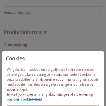
Formaten en prijzen
Productinformatie
Omschrijving
Stijlvolle trouwkaarten set bestaande uit 2 delen. Voeg deze
samen met een paperclip. Vervang kleuren, lettertypes en
Cookies
afbeeldingen naar jullie eigen wensen en trouw huisstijl. De
kaarten hebben de afmetingen 11x17 cm en 9x 17 cm. Ihsane en
Wij gebruiken cookies en vergelijkbare technieken om een
Amin
betere gebruikerservaring te bieden, ons websiteverkeer en
onze prestaties te analyseren en voor marketing- en sociale
Collectie
mediadoeleinden (het weergeven van gepersonaliseerde
advertenties).
labelkaart rechthoekig
Je kunt jouw toestemming altijd wijzigen of intrekken op
ons
ons cookiebeleid
.