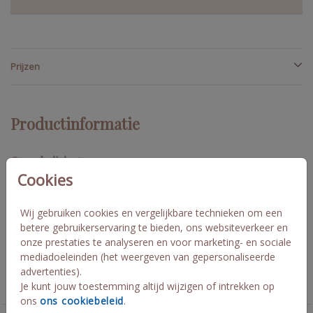
Prijzen
Productinformatie
Omschrijving
Cookies
Deze naamkaartjes met linnenlook achtergrond en goudfolie
passen bij de huisstijl van Senne en Jada! Pas ze naar wens aan.
De kaartjes hebben een vouwlijn in het midden zoat ze zelf
Wij gebruiken cookies en vergelijkbare technieken om een
kunnen staan. Senne en Jada
betere gebruikerservaring te bieden, ons websiteverkeer en
onze prestaties te analyseren en voor marketing- en sociale
mediadoeleinden (het weergeven van gepersonaliseerde
Collectie
advertenties).
Je kunt jouw toestemming altijd wijzigen of intrekken op
Naamkaartjes
ons
ons cookiebeleid
.