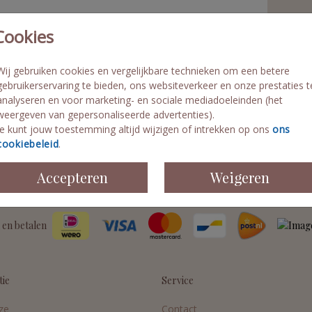
St
Cookies
Pe
Fo
Wij gebruiken cookies en vergelijkbare technieken om een betere
Di
gebruikerservaring te bieden, ons websiteverkeer en onze prestaties t
Le
analyseren en voor marketing- en sociale mediadoeleinden (het
weergeven van gepersonaliseerde advertenties).
Je kunt jouw toestemming altijd wijzigen of intrekken op ons
ons
cookiebeleid
.
Accepteren
Weigeren
Prijzen
 en betalen
tie
Service
ze
Contact