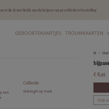
ren die ik met liefde mocht helpen van proefdruk tot bestelling
GEBOORTEKAARTJES
TROUWKAARTEN
Slui
bijpas
€ 8,95
Collectie
e
sluitzegel op maat
op een
a
Hulp n