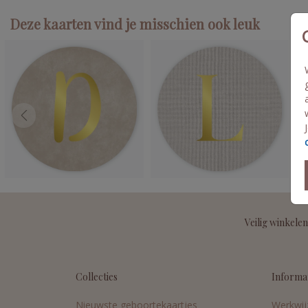
Deze kaarten vind je misschien ook leuk
Veilig winkelen
Collecties
Informa
Nieuwste geboortekaartjes
Werkwij