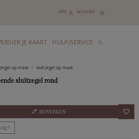
TIPS
ACCOUNT
VERSIER JE KAART
HULP/SERVICE
tzegel op maat
sluitzegel op maat
sende sluitzegel rond
BEWERKEN
odig?