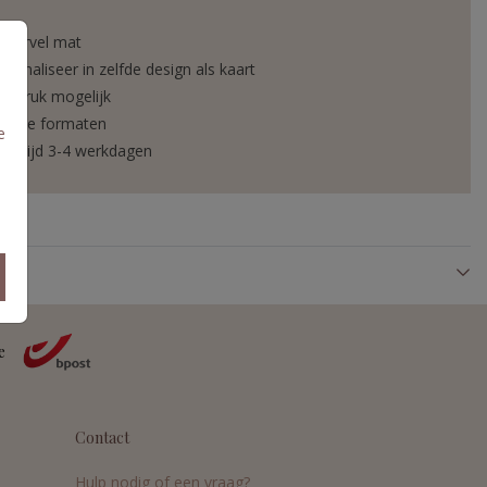
ickervel mat
rsonaliseer in zelfde design als kaart
liedruk mogelijk
verse formaten
e
vertijd 3-4 werkdagen
Contact
Hulp nodig of een vraag?