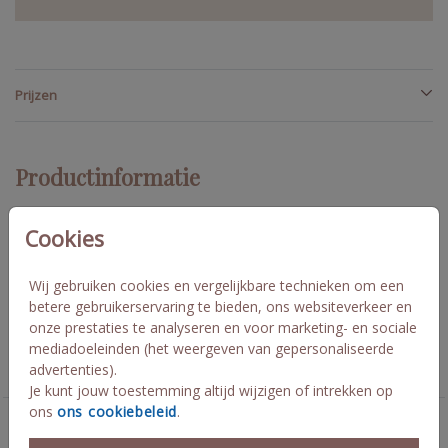
Prijzen
Productinformatie
Omschrijving
Cookies
Maak hier je eigen bijpassende sluitstickers met foliedruk. 44
mm doorsnede geeft 20 stuks op een vel.
Wij gebruiken cookies en vergelijkbare technieken om een
betere gebruikerservaring te bieden, ons websiteverkeer en
onze prestaties te analyseren en voor marketing- en sociale
Collectie
mediadoeleinden (het weergeven van gepersonaliseerde
advertenties).
sluitzegel op maat
Je kunt jouw toestemming altijd wijzigen of intrekken op
ons
ons cookiebeleid
.
Deze kaarten vind je misschien ook leuk