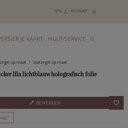
TIPS
ACCOUNT
VERSIER JE KAART
HULP/SERVICE
tzegel op maat
sluitzegel op maat
icker lila lichtblauw holografisch folie
BEWERKEN
odig?