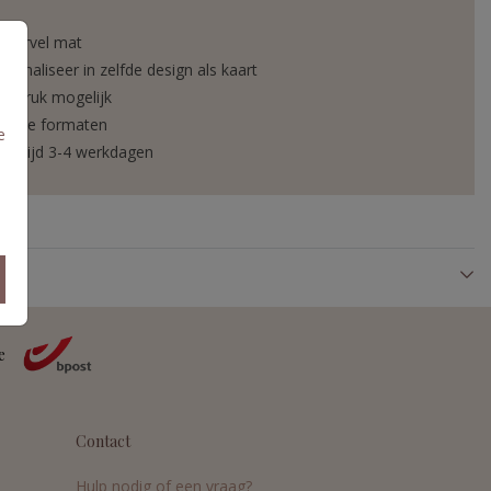
ickervel mat
rsonaliseer in zelfde design als kaart
liedruk mogelijk
verse formaten
e
vertijd 3-4 werkdagen
Contact
Hulp nodig of een vraag?