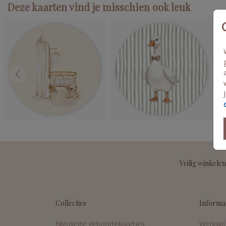
Deze kaarten vind je misschien ook leuk
Veilig winkelen
Collecties
Informa
Nieuwste geboortekaartjes
Werkwij