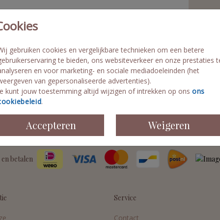
St
Cookies
Pe
Fo
Wij gebruiken cookies en vergelijkbare technieken om een betere
Di
gebruikerservaring te bieden, ons websiteverkeer en onze prestaties t
Le
analyseren en voor marketing- en sociale mediadoeleinden (het
weergeven van gepersonaliseerde advertenties).
Je kunt jouw toestemming altijd wijzigen of intrekken op ons
ons
cookiebeleid
.
Accepteren
Weigeren
Prijzen
 en betalen
tie
Service
ze
Contact