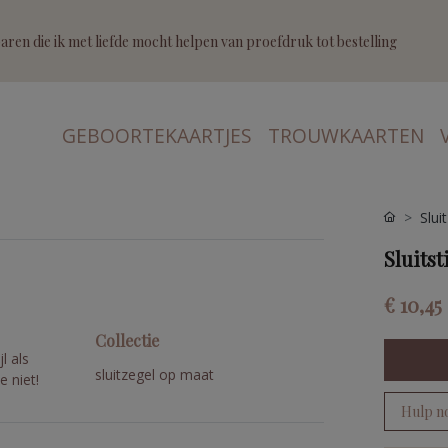
ren die ik met liefde mocht helpen van proefdruk tot bestelling
GEBOORTEKAARTJES
TROUWKAARTEN
Slui
Sluitst
€ 10,45
Collectie
l als
sluitzegel op maat
e niet!
Hulp n