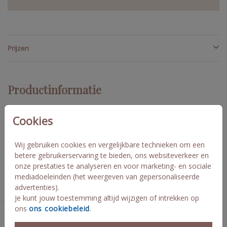
Prijzen
Productinformatie
Omschrijving
Cookies
Passend bij de trouw huisstijl La dolce vita met jullie trouwlogo
en een doorsnede van 44 mm. Laketa en Monte
Wij gebruiken cookies en vergelijkbare technieken om een
betere gebruikerservaring te bieden, ons websiteverkeer en
onze prestaties te analyseren en voor marketing- en sociale
Collectie
mediadoeleinden (het weergeven van gepersonaliseerde
advertenties).
sluitzegel op maat
Je kunt jouw toestemming altijd wijzigen of intrekken op
ons
ons cookiebeleid
.
Deze kaarten vind je misschien ook leuk