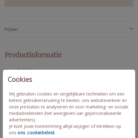
Prijzen
Productinformatie
Omschrijving
Cookies
Deze sluitsticker is ontworpen bij de trouw huisstijl Olive Green
van De doorsnede is 44 mm en naast de 2 olijftakken is er in
goudfolie de tekst vier met ons de liefde toegevoegd. Marissa
Wij gebruiken cookies en vergelijkbare technieken om een
en Coen
betere gebruikerservaring te bieden, ons websiteverkeer en
onze prestaties te analyseren en voor marketing- en sociale
mediadoeleinden (het weergeven van gepersonaliseerde
Collectie
advertenties).
Je kunt jouw toestemming altijd wijzigen of intrekken op
sluitzegel op maat
ons
ons cookiebeleid
.