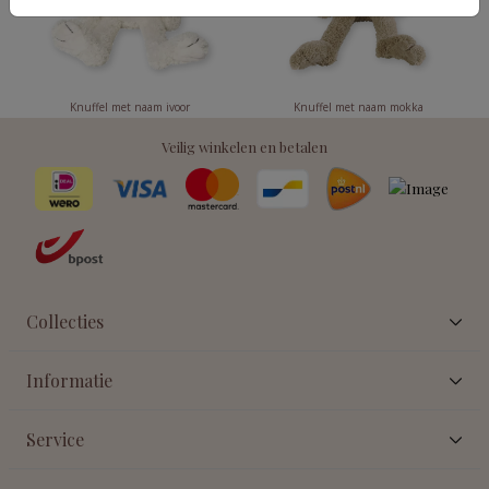
Knuffel met naam ivoor
Knuffel met naam mokka
Veilig winkelen en betalen
Collecties
Informatie
Service