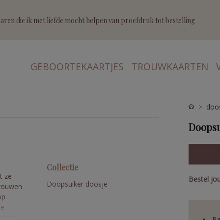
ren die ik met liefde mocht helpen van proefdruk tot bestelling
GEBOORTEKAARTJES
TROUWKAARTEN
doo
Doopsu
Collectie
t ze
Bestel jo
Doopsuiker doosje
gevouwen
op
le
loaden
Pa