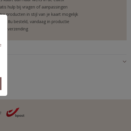
atis hulp bij vragen of aanpassingen
tra producten in stijl van je kaart mogelijk
or 18u besteld, vandaag in productie
elle verzending
e