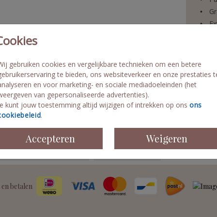
Gr
Ex
Vo
Cookies
Sn
Wij gebruiken cookies en vergelijkbare technieken om een betere
gebruikerservaring te bieden, ons websiteverkeer en onze prestaties t
analyseren en voor marketing- en sociale mediadoeleinden (het
weergeven van gepersonaliseerde advertenties).
Prijzen
Je kunt jouw toestemming altijd wijzigen of intrekken op ons
ons
cookiebeleid
.
Accepteren
Weigeren
 en betalen