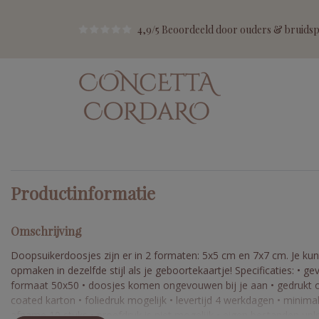
4,9/5 Beoordeeld door ouders & bruidspa
Productinformatie
Omschrijving
Doopsuikerdoosjes zijn er in 2 formaten: 5x5 cm en 7x7 cm. Je kun
opmaken in dezelfde stijl als je geboortekaartje! Specificaties: • 
formaat 50x50 • doosjes komen ongevouwen bij je aan • gedrukt 
coated karton • foliedruk mogelijk • levertijd 4 werkdagen • minima
afname 10 stuks • proefdruk is niet mogelijk • eigen bestanden up