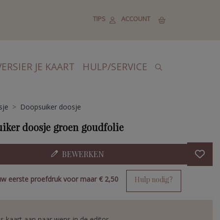
TIPS
ACCOUNT
VERSIER JE KAART
HULP/SERVICE
sje
Doopsuiker doosje
iker doosje groen goudfolie
BEWERKEN
uw eerste proefdruk voor maar
€ 2,50
Hulp nodig?
s kaart aan naar wens in de editor