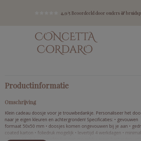
4,9/5 Beoordeeld door ouders & bruidspa
Productinformatie
Omschrijving
Klein cadeau doosje voor je trouwbedankje. Personaliseer het doo
naar je eigen kleuren en achtergronden! Specificaties: • gevouwen
formaat 50x50 mm • doosjes komen ongevouwen bij je aan • gedr
coated karton • foliedruk mogelijk • levertijd 4 werkdagen • minima
afname 10 stuks • proefdruk is niet mogelijk • eigen bestanden up