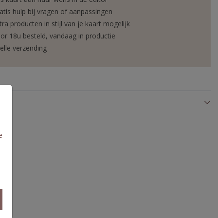
atis hulp bij vragen of aanpassingen
tra producten in stijl van je kaart mogelijk
or 18u besteld, vandaag in productie
elle verzending
e