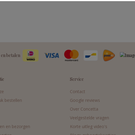
 en betalen
tie
Service
ze
Contact
uk bestellen
Google reviews
Over Concetta
Veelgestelde vragen
en en bezorgen
Korte uitleg video's