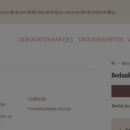
ren die ik met liefde mocht helpen van proefdruk tot bestelling
GEBOORTEKAARTJES
TROUWKAARTEN
doo
Bedank
Collectie
sje
Bestel jo
Trouwbedankje doosje
ukt op
le
loaden
Pa