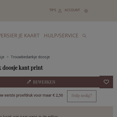
TIPS
ACCOUNT
VERSIER JE KAART
HULP/SERVICE
sje
Trouwbedankje doosje
 doosje kant print
BEWERKEN
uw eerste proefdruk voor maar
€ 2,50
Hulp nodig?
s kaart aan naar wens in de editor