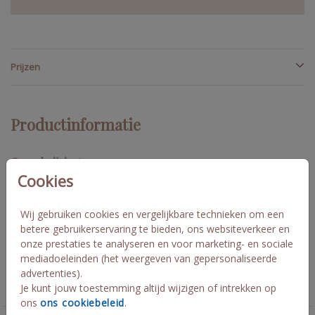
Prijzen
Productinformatie
Omschrijving
Cookies
De opmaak is aan jou! Schaf bij dit tuinbord nog zelf een paal en
bevestigingsmateriaal aan bij je lokale bouwmarkt. Zet de
schroeven niet te strak vast om scheuren of breuk te
Wij gebruiken cookies en vergelijkbare technieken om een
voorkomen. Haal hem bij harde wind binnen! Dayn
betere gebruikerservaring te bieden, ons websiteverkeer en
onze prestaties te analyseren en voor marketing- en sociale
mediadoeleinden (het weergeven van gepersonaliseerde
Collectie
advertenties).
Je kunt jouw toestemming altijd wijzigen of intrekken op
Aankondigingsproducten
ons
ons cookiebeleid
.