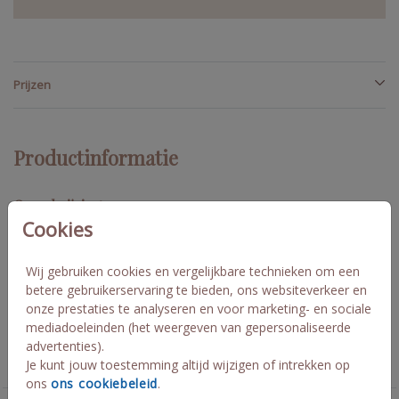
Prijzen
Productinformatie
Omschrijving
Cookies
Een geweldige toevoeging op jullie huisstijl! Deze adresstickers
kun je helemaal personaliseren én je kunt zelfs folie toepassen!
(toeslag per vel € 1.50) De vorm is afgerond, met afmetingen van
Wij gebruiken cookies en vergelijkbare technieken om een
97x34mm . Er zitten 14 adresstickers op 1 vel.
betere gebruikerservaring te bieden, ons websiteverkeer en
onze prestaties te analyseren en voor marketing- en sociale
mediadoeleinden (het weergeven van gepersonaliseerde
Collectie
advertenties).
Je kunt jouw toestemming altijd wijzigen of intrekken op
Adres stickers
ons
ons cookiebeleid
.