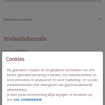
Formaten en prijzen
Productinformatie
Omschrijving
Cookies
Zo super stoer dit geboortekaartje! Diep donkerblauw
gecombineerd met holografisch folie geeft een echt winters
sfeertje en de naam knalt van de voorkant af! 21x10 cm met
Wij gebruiken cookies en vergelijkbare technieken om een
envelopmaat 22x11 cm. Cinco
betere gebruikerservaring te bieden, ons websiteverkeer en
onze prestaties te analyseren en voor marketing- en sociale
mediadoeleinden (het weergeven van gepersonaliseerde
Collectie
advertenties).
Geboortekaartjes jongen
Je kunt jouw toestemming altijd wijzigen of intrekken op
ons
ons cookiebeleid
.