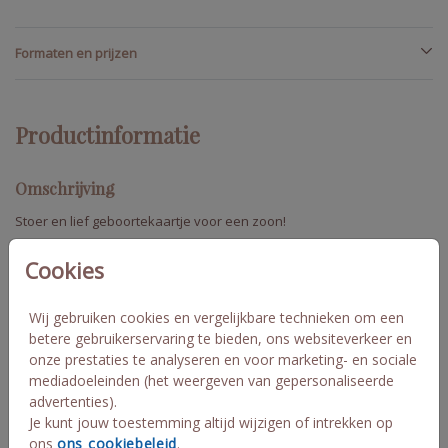
Formaten en prijzen
Productinformatie
Omschrijving
Stoer en lief geboortekaartje voor een zoon!
Dit geboortekaartje heeft afgeronde hoeken, die je desgewenst
Cookies
in de editor onder "achtergrond" kunt uitzetten. De achtergrond
kleur kun je naar wens aanpassen, evenals de tekstkleur en
lettertypen.
Wij gebruiken cookies en vergelijkbare technieken om een
Toon meer
betere gebruikerservaring te bieden, ons websiteverkeer en
Lennon
onze prestaties te analyseren en voor marketing- en sociale
mediadoeleinden (het weergeven van gepersonaliseerde
advertenties).
Collectie
Je kunt jouw toestemming altijd wijzigen of intrekken op
Geboortekaartjes jongen
ons
ons cookiebeleid
.