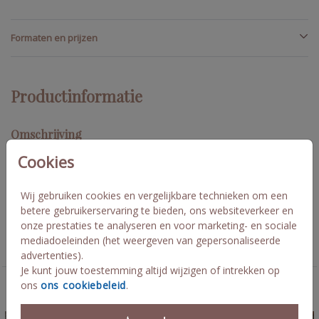
Formaten en prijzen
Productinformatie
Omschrijving
Geboortekaartje konijntje in het gras met goudfolie details. Lief
Cookies
nostalgisch geboortekaartje waarvan de achtergrond kleur niet
kan worden aangepast. Mooi op linnen papier! Yfke
Wij gebruiken cookies en vergelijkbare technieken om een
betere gebruikerservaring te bieden, ons websiteverkeer en
Collectie
onze prestaties te analyseren en voor marketing- en sociale
mediadoeleinden (het weergeven van gepersonaliseerde
Geboortekaartjes meisje
advertenties).
Je kunt jouw toestemming altijd wijzigen of intrekken op
ons
ons cookiebeleid
.
Deze kaarten vind je misschien ook leuk