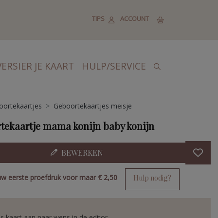
TIPS
ACCOUNT
VERSIER JE KAART
HULP/SERVICE
ortekaartjes
Geboortekaartjes meisje
tekaartje mama konijn baby konijn
BEWERKEN
uw eerste proefdruk voor maar
€ 2,50
Hulp nodig?
s kaart aan naar wens in de editor