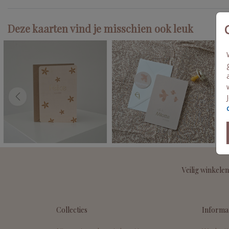
Deze kaarten vind je misschien ook leuk
Veilig winkelen
Collecties
Informa