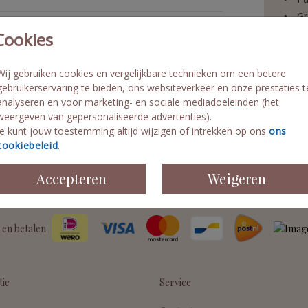
Gr
Ex
Cookies
Vo
Sn
Wij gebruiken cookies en vergelijkbare technieken om een betere
gebruikerservaring te bieden, ons websiteverkeer en onze prestaties t
analyseren en voor marketing- en sociale mediadoeleinden (het
weergeven van gepersonaliseerde advertenties).
Je kunt jouw toestemming altijd wijzigen of intrekken op ons
ons
cookiebeleid
.
Formaten 
Accepteren
Weigeren
 en betalen
tie
Service