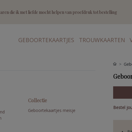
ren die ik met liefde mocht helpen van proefdruk tot bestelling
GEBOORTEKAARTJES
TROUWKAARTEN
Gebo
Geboor
Collectie
Bestel jo
Geboortekaartjes meisje
ond
n
Pa