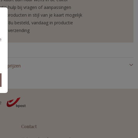
atis hulp bij vragen of aanpassingen
tra producten in stijl van je kaart mogelijk
or 18u besteld, vandaag in productie
elle verzending
e
en prijzen
Contact