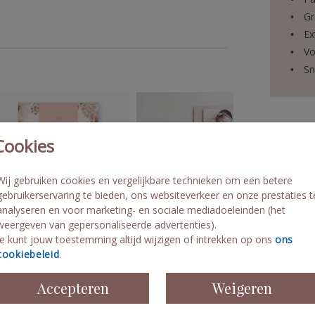
n met de
Gr
Ex
Vo
Sn
Cookies
Formaten 
Wij gebruiken cookies en vergelijkbare technieken om een betere
gebruikerservaring te bieden, ons websiteverkeer en onze prestaties t
analyseren en voor marketing- en sociale mediadoeleinden (het
weergeven van gepersonaliseerde advertenties).
Je kunt jouw toestemming altijd wijzigen of intrekken op ons
ons
cookiebeleid
.
Accepteren
Weigeren