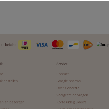
 en betalen
tie
Service
ze
Contact
uk bestellen
Google reviews
Over Concetta
Veelgestelde vragen
en en bezorgen
Korte uitleg video's