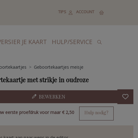
TIPS
ACCOUNT
VERSIER JE KAART
HULP/SERVICE
ortekaartjes
Geboortekaartjes meisje
tekaartje met strikje in oudroze
BEWERKEN
uw eerste proefdruk voor maar
€ 2,50
Hulp nodig?
s kaart aan naar wens in de editor