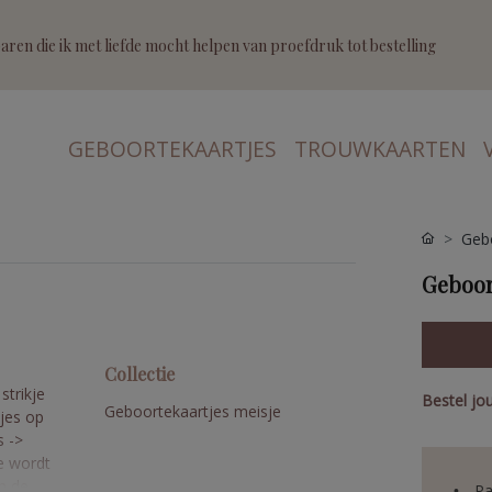
ren die ik met liefde mocht helpen van proefdruk tot bestelling
GEBOORTEKAARTJES
TROUWKAARTEN
Gebo
Geboor
Collectie
strikje
Bestel jo
Geboortekaartjes meisje
kjes op
s ->
je wordt
an de
Pa