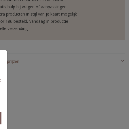
atis hulp bij vragen of aanpassingen
tra producten in stijl van je kaart mogelijk
or 18u besteld, vandaag in productie
elle verzending
en prijzen
e