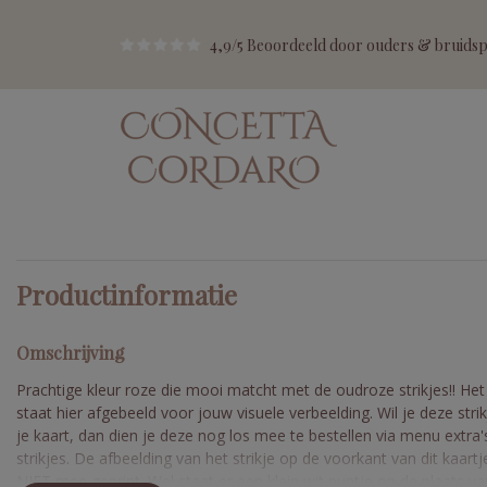
4,9/5 Beoordeeld door ouders & bruidspa
Productinformatie
Omschrijving
Prachtige kleur roze die mooi matcht met de oudroze strikjes!! Het 
staat hier afgebeeld voor jouw visuele verbeelding. Wil je deze stri
je kaart, dan dien je deze nog los mee te bestellen via menu extra'
strikjes. De afbeelding van het strikje op de voorkant van dit kaart
NIET mee geprint. Wel staat er een klein wit puntje op de plaats v