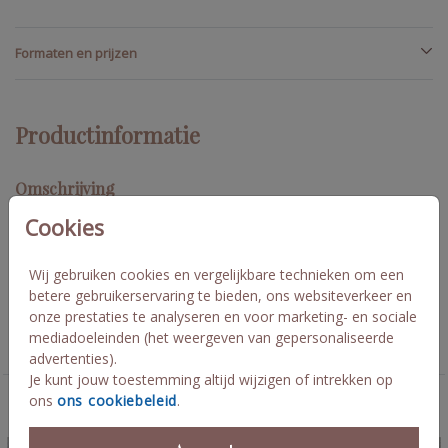
Formaten en prijzen
Productinformatie
Omschrijving
Geboortekaart met oud roze ondergrond gecombineerd met
Cookies
rosé folie. Rondom nog wat witruimte! Afmeting 10x 21,
envelopmaat 11x22 cm. Vesper
Wij gebruiken cookies en vergelijkbare technieken om een
betere gebruikerservaring te bieden, ons websiteverkeer en
Collectie
onze prestaties te analyseren en voor marketing- en sociale
mediadoeleinden (het weergeven van gepersonaliseerde
Geboortekaartjes meisje
advertenties).
Je kunt jouw toestemming altijd wijzigen of intrekken op
ons
ons cookiebeleid
.
Deze kaarten vind je misschien ook leuk