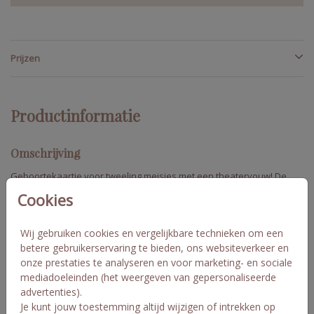
Prijzen
Productinformatie
Omschrijving
Geboortekaartje voor tweeling meisjes met een theatervouw! De
voorkant bestaat uit 2 deurtjes die naar elkaar toe dicht vouwen.
Cookies
Pas aan naar eigen wens en bestel een proefdruk om het
kaartje in het echt te bewonderen!
Wij gebruiken cookies en vergelijkbare technieken om een
Let op: Vanwege de vouwlijn en afwerking zullen afbeeldingen
betere gebruikerservaring te bieden, ons websiteverkeer en
Toon meer
en tekeningen die over de deurtjes naast elkaar worden
onze prestaties te analyseren en voor marketing- en sociale
geplaatst, niet perfect op elkaar aansluiten. Linde en Mirte
mediadoeleinden (het weergeven van gepersonaliseerde
advertenties).
Collectie
Je kunt jouw toestemming altijd wijzigen of intrekken op