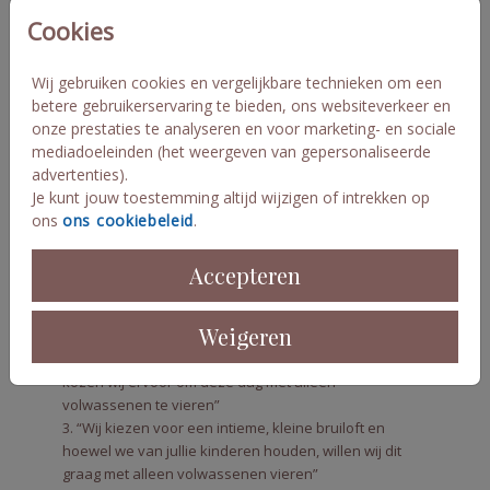
Voor op een extra kaartje of bij de RSVP
Cookies
1. “Omdat we beperkt zijn in ruimte en catering, vieren
Wij gebruiken cookies en vergelijkbare technieken om een
we deze dag graag in gezelschap van volwassen
betere gebruikerservaring te bieden, ons websiteverkeer en
gasten.”
onze prestaties te analyseren en voor marketing- en sociale
2. “Wil je laten weten of je erbij bent? We hebben deze
mediadoeleinden (het weergeven van gepersonaliseerde
dag alleen voor volwassenen gepland.”
advertenties).
3. “Deze uitnodiging is speciaal bedoeld voor jullie: een
Je kunt jouw toestemming altijd wijzigen of intrekken op
romantisch avondje zonder kids.”
ons
ons cookiebeleid
.
Nog meer voorbeelden
Accepteren
1. “ Hoe leuk we het ook vinden om jullie kinderen te
zien spelen, deze dag willen wij graag alleen met
Weigeren
volwassenen delen”
2. “Om zorgeloos van onze dag te laten genieten,
kozen wij ervoor om deze dag met alleen
volwassenen te vieren”
3. “Wij kiezen voor een intieme, kleine bruiloft en
hoewel we van jullie kinderen houden, willen wij dit
graag met alleen volwassenen vieren”