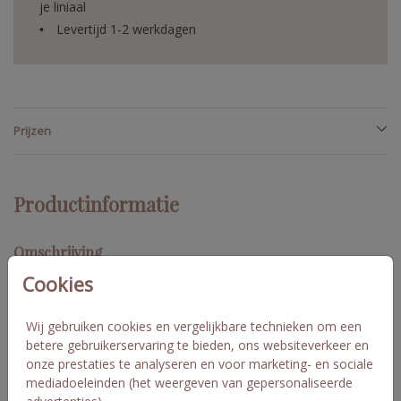
je liniaal
Levertijd 1-2 werkdagen
Prijzen
Productinformatie
Omschrijving
Cookies
Om deze kaart te maken zoals op de voorbeeldfoto, dien je
deze kaart zelf nog te scheuren met behulp van de liniaal na
ontvangst. Een uitgebreide uitleg vind je op de pagina waar alle
Wij gebruiken cookies en vergelijkbare technieken om een
scheurkaarten op staan. Vergeet niet de scheurliniaal mee te
betere gebruikerservaring te bieden, ons websiteverkeer en
bestellen! Bestel een paar kaarten extra, het blijft immers
onze prestaties te analyseren en voor marketing- en sociale
handwerk. Joost en Mireille
Toon meer
mediadoeleinden (het weergeven van gepersonaliseerde