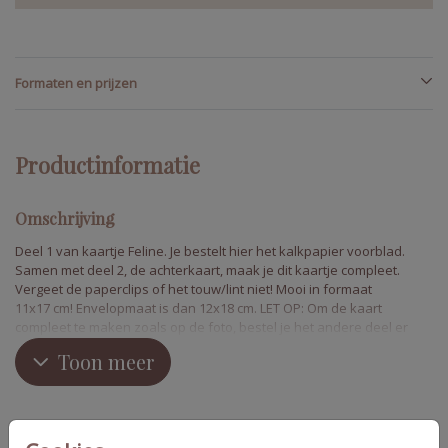
Formaten en prijzen
Productinformatie
Omschrijving
Deel 1 van kaartje Feline. Je bestelt hier het kalkpapier voorblad.
Samen met deel 2, de achterkaart, maak je dit kaartje compleet.
Vergeet de paperclips of het touw/lint niet! Mooi in formaat
11x17 cm! Envelopmaat is dan 12x18 cm. LET OP: Om de kaart
compleet te maken zoals op de foto, bestel je het andere deel er
nog los bij! Feline
Toon meer
Collectie