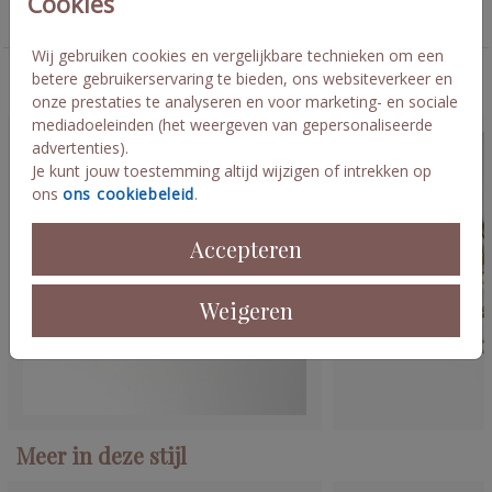
Cookies
Geboorte
Wij gebruiken cookies en vergelijkbare technieken om een
betere gebruikerservaring te bieden, ons websiteverkeer en
Deze kaarten vind je misschien ook leuk
onze prestaties te analyseren en voor marketing- en sociale
mediadoeleinden (het weergeven van gepersonaliseerde
advertenties).
Je kunt jouw toestemming altijd wijzigen of intrekken op
ons
ons cookiebeleid
.
Accepteren
Weigeren
Meer in deze stijl