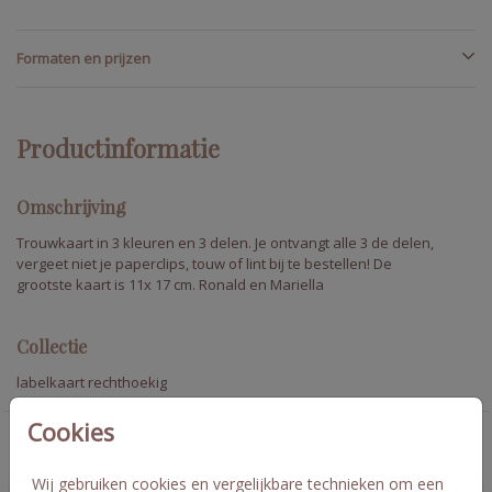
Formaten en prijzen
Productinformatie
Omschrijving
Trouwkaart in 3 kleuren en 3 delen. Je ontvangt alle 3 de delen,
vergeet niet je paperclips, touw of lint bij te bestellen! De
grootste kaart is 11x 17 cm. Ronald en Mariella
Collectie
labelkaart rechthoekig
Cookies
Deze kaarten vind je misschien ook leuk
Wij gebruiken cookies en vergelijkbare technieken om een