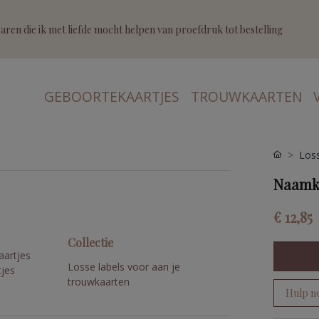
ren die ik met liefde mocht helpen van proefdruk tot bestelling
GEBOORTEKAARTJES
TROUWKAARTEN
Loss
Naamka
€ 12,85
Collectie
aartjes
Losse labels voor aan je
tjes
trouwkaarten
Hulp n