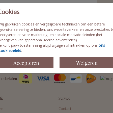
Ha
Cookies
Co
Fo
Wij gebruiken cookies en vergelijkbare technieken om een betere
Le
gebruikerservaring te bieden, ons websiteverkeer en onze prestaties t
analyseren en voor marketing- en sociale mediadoeleinden (het
weergeven van gepersonaliseerde advertenties).
Je kunt jouw toestemming altijd wijzigen of intrekken op ons
ons
cookiebeleid
.
Prijzen
Accepteren
Weigeren
 en betalen
tie
Service
ze
Contact