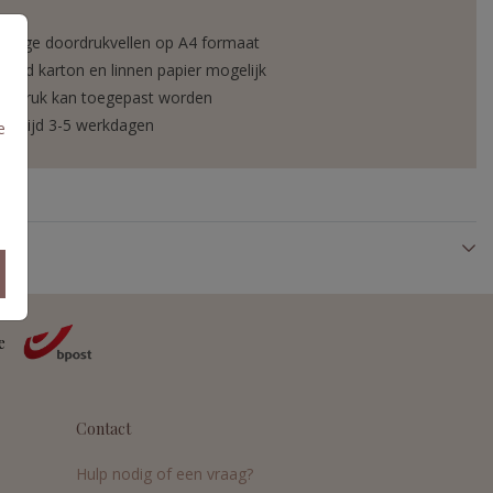
ndige doordrukvellen op A4 formaat
ated karton en linnen papier mogelijk
liedruk kan toegepast worden
vertijd 3-5 werkdagen
e
Contact
Hulp nodig of een vraag?