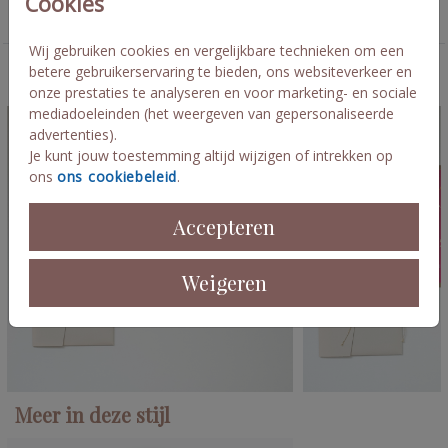
Cookies
Pocketfold set langwerpig
Wij gebruiken cookies en vergelijkbare technieken om een
betere gebruikerservaring te bieden, ons websiteverkeer en
Deze kaarten vind je misschien ook leuk
onze prestaties te analyseren en voor marketing- en sociale
mediadoeleinden (het weergeven van gepersonaliseerde
advertenties).
Je kunt jouw toestemming altijd wijzigen of intrekken op
ons
ons cookiebeleid
.
Accepteren
Weigeren
Meer in deze stijl