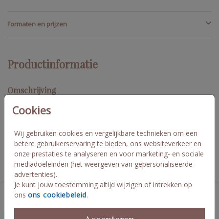
Formaten en prijzen
Productinformatie
Omschrijving
Een mooie poster voor op de babykamer! Lijst hem in of hang
Cookies
hem gelijk op de muur. Een eyecatcher voor het liefste kamertje
in jullie huis, helemaal in stijl van het geboortekaartje! Fajah
Wij gebruiken cookies en vergelijkbare technieken om een
betere gebruikerservaring te bieden, ons websiteverkeer en
Collectie
onze prestaties te analyseren en voor marketing- en sociale
mediadoeleinden (het weergeven van gepersonaliseerde
Geboorte posters
advertenties).
Je kunt jouw toestemming altijd wijzigen of intrekken op
ons
ons cookiebeleid
.
Deze kaarten vind je misschien ook leuk