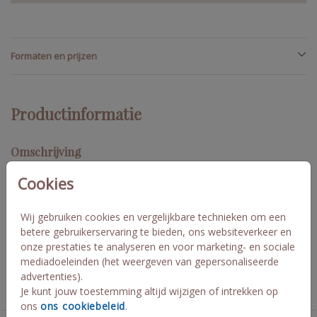
Formaten en prijzen
Productinformatie
Omschrijving
De poster past bij het geboorte kaartje Jolie, een aanwinst op de
Cookies
babykamer! De naam is in UV spotlak afgedrukt. Maak je eigen
poster of stuur een berichtje zodat we kosteloos een poster
design in je account kunnen klaar zetten. De afmeting kun je
Wij gebruiken cookies en vergelijkbare technieken om een
vergelijken met een A4 tje!
betere gebruikerservaring te bieden, ons websiteverkeer en
onze prestaties te analyseren en voor marketing- en sociale
mediadoeleinden (het weergeven van gepersonaliseerde
Collectie
advertenties).
Je kunt jouw toestemming altijd wijzigen of intrekken op
Geboorte posters
ons
ons cookiebeleid
.