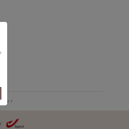
e
per 1