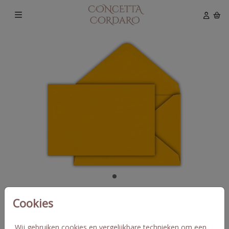
Cookies
Oker 12 X 18
Wij gebruiken cookies en vergelijkbare technieken om een