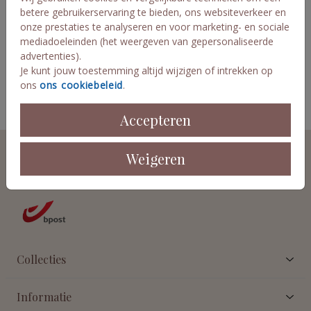
Aantal
x 1
Prijs:
€ 0,45
betere gebruikerservaring te bieden, ons websiteverkeer en
onze prestaties te analyseren en voor marketing- en sociale
mediadoeleinden (het weergeven van gepersonaliseerde
advertenties).
Je kunt jouw toestemming altijd wijzigen of intrekken op
OMSCHRIJVING
ons
ons cookiebeleid
.
oker 12 x 18
Accepteren
Prijs:
€ 0,45
per 1
Veilig winkelen en betalen
Weigeren
Collecties
Informatie