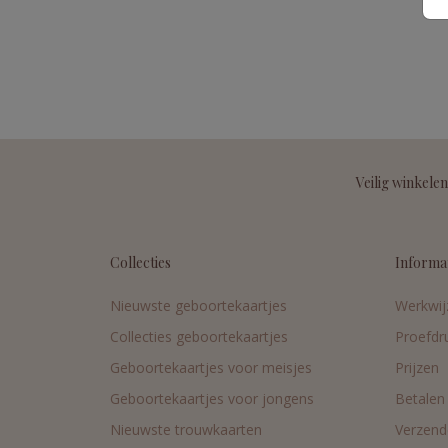
Veilig winkelen
Collecties
Informa
Nieuwste geboortekaartjes
Werkwij
Collecties geboortekaartjes
Proefdr
Geboortekaartjes voor meisjes
Prijzen
Geboortekaartjes voor jongens
Betalen
Nieuwste trouwkaarten
Verzend