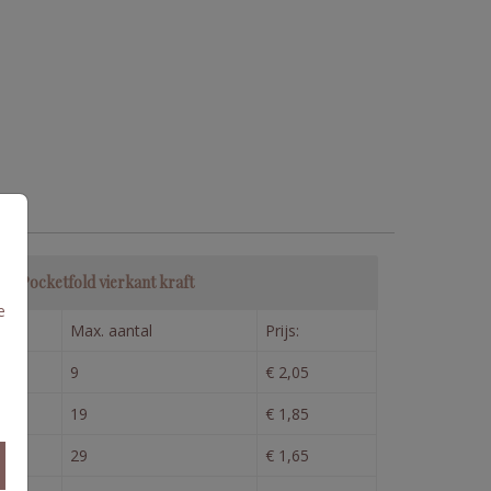
n - Pocketfold vierkant kraft
e
Max. aantal
Prijs:
9
€ 2,05
19
€ 1,85
29
€ 1,65