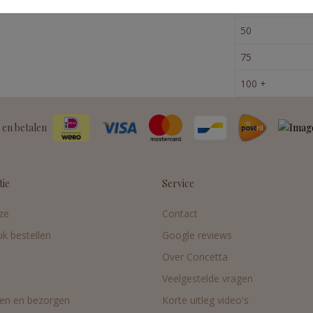
30
50
75
100 +
 en betalen
tie
Service
ze
Contact
uk bestellen
Google reviews
Over Concetta
Veelgestelde vragen
en en bezorgen
Korte uitleg video's