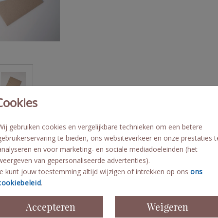
Cookies
Overzicht prijze
Wij gebruiken cookies en vergelijkbare technieken om een betere
gebruikerservaring te bieden, ons websiteverkeer en onze prestaties t
Min. aantal
analyseren en voor marketing- en sociale mediadoeleinden (het
weergeven van gepersonaliseerde advertenties).
2
Je kunt jouw toestemming altijd wijzigen of intrekken op ons
ons
cookiebeleid
.
10
20
Accepteren
Weigeren