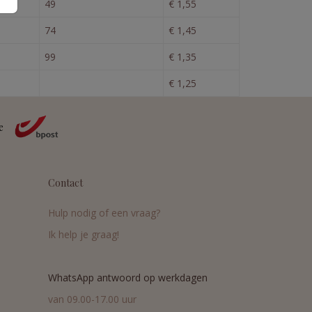
49
€ 1,55
74
€ 1,45
99
€ 1,35
€ 1,25
Contact
Hulp nodig of een vraag?
Ik help je graag!
WhatsApp antwoord op werkdagen
van 09.00-17.00 uur