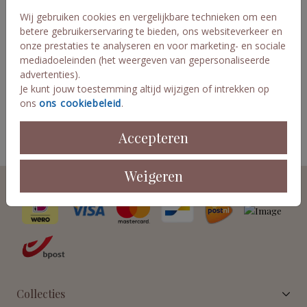
Wij gebruiken cookies en vergelijkbare technieken om een
Aantal
x 1 Sample-setjes
Prijs:
€ 1,49
betere gebruikerservaring te bieden, ons websiteverkeer en
onze prestaties te analyseren en voor marketing- en sociale
mediadoeleinden (het weergeven van gepersonaliseerde
advertenties).
OMSCHRIJVING
Je kunt jouw toestemming altijd wijzigen of intrekken op
Wil je zien hoe de touwtjes, linten of koord er in het echt
ons
ons cookiebeleid
.
uitzien en hoe leuk het bij je kaartje past? Bestel dan een
samplesetje. De velvetlintjes zijn 6 mm breed.
Accepteren
Prijs:
€ 1,49
per 1 Sample-setjes
Weigeren
Veilig winkelen en betalen
Collecties