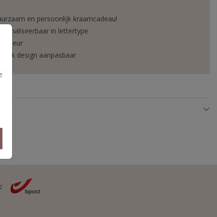
urzaam en persoonlijk kraamcadeau!
rsonaliseerbaar in lettertype
utkleur
druk design aanpasbaar
e