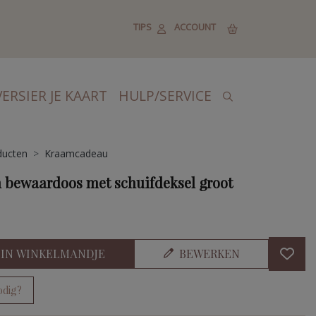
TIPS
ACCOUNT
VERSIER JE KAART
HULP/SERVICE
ducten
Kraamcadeau
 bewaardoos met schuifdeksel groot
IN WINKELMANDJE
BEWERKEN
odig?