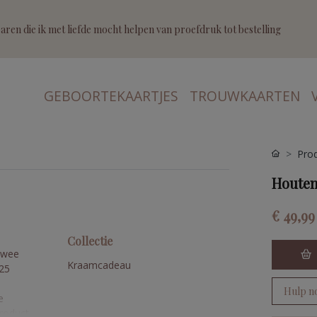
ren die ik met liefde mocht helpen van proefdruk tot bestelling
GEBOORTEKAARTJES
TROUWKAARTEN
Pro
Houten
€ 49,99
Collectie
twee
Kraamcadeau
 25
Hulp n
e
roduct,