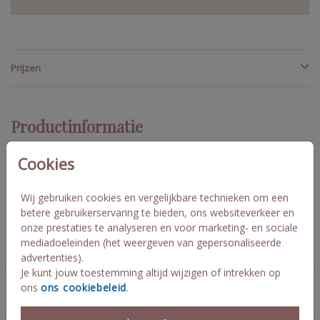
Prijzen
Productinformatie
Cookies
Omschrijving
Ontwerp zelf je tegeltje! Let op: geen foliedruk mogelijk.
Wij gebruiken cookies en vergelijkbare technieken om een
betere gebruikerservaring te bieden, ons websiteverkeer en
onze prestaties te analyseren en voor marketing- en sociale
Collectie
mediadoeleinden (het weergeven van gepersonaliseerde
Tegel
advertenties).
Je kunt jouw toestemming altijd wijzigen of intrekken op
ons
ons cookiebeleid
.
Deze kaarten vind je misschien ook leuk