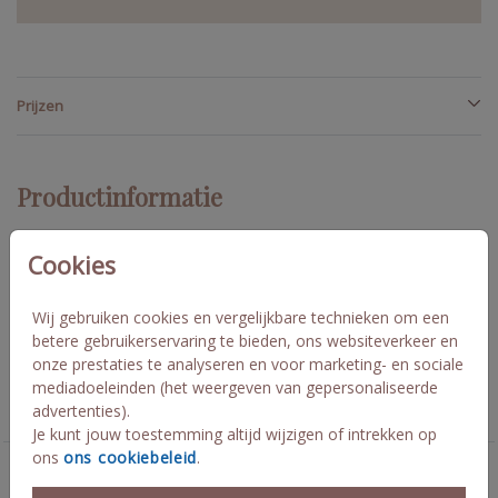
Prijzen
Productinformatie
Omschrijving
Cookies
Schattige sluitsticker passend bij kaart Jolie. 44 mm doorsnede
geeft 20 stuks op een vel. Jolie
Wij gebruiken cookies en vergelijkbare technieken om een
betere gebruikerservaring te bieden, ons websiteverkeer en
onze prestaties te analyseren en voor marketing- en sociale
Collectie
mediadoeleinden (het weergeven van gepersonaliseerde
advertenties).
sluitzegel op maat
Je kunt jouw toestemming altijd wijzigen of intrekken op
ons
ons cookiebeleid
.
Deze kaarten vind je misschien ook leuk