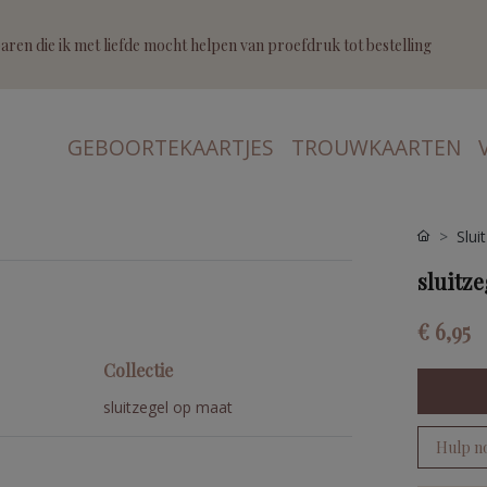
ren die ik met liefde mocht helpen van proefdruk tot bestelling
GEBOORTEKAARTJES
TROUWKAARTEN
Slui
sluitz
€ 6,95
Collectie
sluitzegel op maat
Hulp n