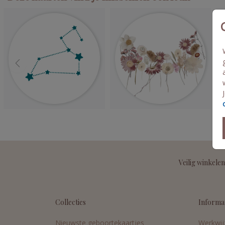
Veilig winkelen
Collecties
Informa
Nieuwste geboortekaartjes
Werkwij