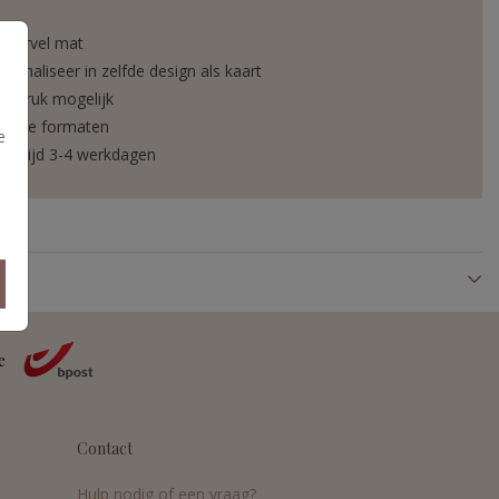
ickervel mat
rsonaliseer in zelfde design als kaart
liedruk mogelijk
verse formaten
e
vertijd 3-4 werkdagen
Contact
Hulp nodig of een vraag?