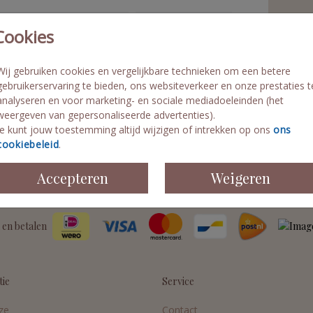
St
Cookies
Pe
Fo
Wij gebruiken cookies en vergelijkbare technieken om een betere
Di
gebruikerservaring te bieden, ons websiteverkeer en onze prestaties t
Le
analyseren en voor marketing- en sociale mediadoeleinden (het
weergeven van gepersonaliseerde advertenties).
Je kunt jouw toestemming altijd wijzigen of intrekken op ons
ons
cookiebeleid
.
Accepteren
Weigeren
Prijzen
 en betalen
tie
Service
ze
Contact