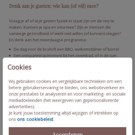
Denk aan je gasten: wie kan (of wil) mee?
Vraag je af of al je gasten fysiek in staat zijn om de reis te
maken. Kunnen je opa en oma mee? Zijn er mensen die
vanwege gezondheid of werk niet willen (of kunnen) vliegen?
En denk aan het meerdaagse programma:
De dag voor de bruiloft een BBQ, welkomstdiner of borrel
Een ontspanningsmoment bij het zwembad, of in de tuin
De ochtend na de bruiloft samen ontbijten
Cookies
Wij gebruiken cookies en vergelijkbare technieken om een
betere gebruikerservaring te bieden, ons websiteverkeer en
onze prestaties te analyseren en voor marketing- en sociale
mediadoeleinden (het weergeven van gepersonaliseerde
advertenties).
Je kunt jouw toestemming altijd wijzigen of intrekken op
ons
ons cookiebeleid
.
Dit soort extra's zorgen voor verbinding, maar moeten wel in je
planning én budget passen.
Accepteren