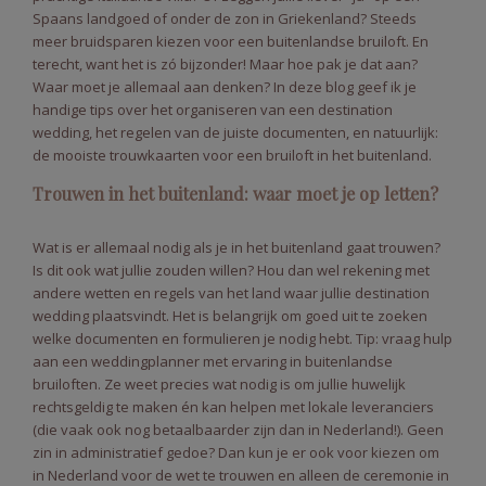
Spaans landgoed of onder de zon in Griekenland? Steeds
meer bruidsparen kiezen voor een buitenlandse bruiloft. En
terecht, want het is zó bijzonder! Maar hoe pak je dat aan?
Waar moet je allemaal aan denken? In deze blog geef ik je
handige tips over het organiseren van een destination
wedding, het regelen van de juiste documenten, en natuurlijk:
de mooiste trouwkaarten voor een bruiloft in het buitenland.
Trouwen in het buitenland: waar moet je op letten?
Wat is er allemaal nodig als je in het buitenland gaat trouwen?
Is dit ook wat jullie zouden willen? Hou dan wel rekening met
andere wetten en regels van het land waar jullie destination
wedding plaatsvindt. Het is belangrijk om goed uit te zoeken
welke documenten en formulieren je nodig hebt. Tip: vraag hulp
aan een weddingplanner met ervaring in buitenlandse
bruiloften. Ze weet precies wat nodig is om jullie huwelijk
rechtsgeldig te maken én kan helpen met lokale leveranciers
(die vaak ook nog betaalbaarder zijn dan in Nederland!). Geen
zin in administratief gedoe? Dan kun je er ook voor kiezen om
in Nederland voor de wet te trouwen en alleen de ceremonie in