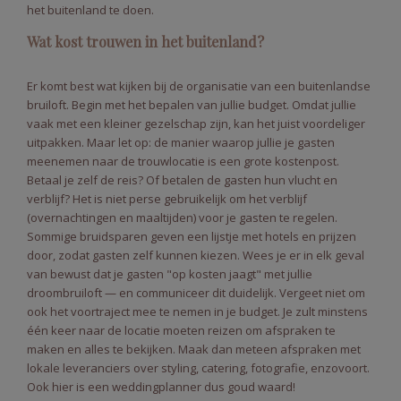
het buitenland te doen.
Wat kost trouwen in het buitenland?
Er komt best wat kijken bij de organisatie van een buitenlandse
bruiloft. Begin met het bepalen van jullie budget. Omdat jullie
vaak met een kleiner gezelschap zijn, kan het juist voordeliger
uitpakken. Maar let op: de manier waarop jullie je gasten
meenemen naar de trouwlocatie is een grote kostenpost.
Betaal je zelf de reis? Of betalen de gasten hun vlucht en
verblijf? Het is niet perse gebruikelijk om het verblijf
(overnachtingen en maaltijden) voor je gasten te regelen.
Sommige bruidsparen geven een lijstje met hotels en prijzen
door, zodat gasten zelf kunnen kiezen. Wees je er in elk geval
van bewust dat je gasten "op kosten jaagt" met jullie
droombruiloft — en communiceer dit duidelijk. Vergeet niet om
ook het voortraject mee te nemen in je budget. Je zult minstens
één keer naar de locatie moeten reizen om afspraken te
maken en alles te bekijken. Maak dan meteen afspraken met
lokale leveranciers over styling, catering, fotografie, enzovoort.
Ook hier is een weddingplanner dus goud waard!