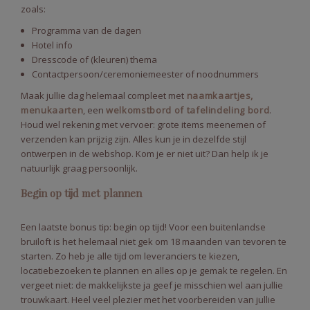
zoals:
Programma van de dagen
Hotel info
Dresscode of (kleuren) thema
Contactpersoon/ceremoniemeester of noodnummers
Maak jullie dag helemaal compleet met
naamkaartjes,
menukaarten
, een
welkomstbord of tafelindeling bord
.
Houd wel rekening met vervoer: grote items meenemen of
verzenden kan prijzig zijn. Alles kun je in dezelfde stijl
ontwerpen in de webshop. Kom je er niet uit? Dan help ik je
natuurlijk graag persoonlijk.
Begin op tijd met plannen
Een laatste bonus tip: begin op tijd! Voor een buitenlandse
bruiloft is het helemaal niet gek om 18 maanden van tevoren te
starten. Zo heb je alle tijd om leveranciers te kiezen,
locatiebezoeken te plannen en alles op je gemak te regelen. En
vergeet niet: de makkelijkste ja geef je misschien wel aan jullie
trouwkaart. Heel veel plezier met het voorbereiden van jullie